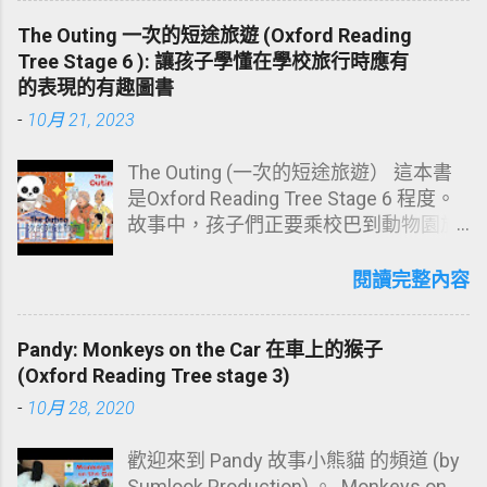
幫忙。不好了! 來了有一場暴風雨，那
The Outing 一次的短途旅遊 (Oxford Reading
場暴風雨把樹吹倒了! 樹屋也塌了!
Tree Stage 6 ): 讓孩子學懂在學校旅行時應有
Floppy 不停地吠叫，原來牠發現了一個
的表現的有趣圖書
裝有鑰匙的盒子，那鑰匙是用來開啟什
麼呢? 它會有什麼魔法嗎? 一起到書中看
-
10月 21, 2023
看吧！ 按這連結看閱讀影片：
https://youtu.be/0JJ2mT2U8Eo 小朋友
The Outing (一次的短途旅遊） 這本書
在這故事可以學習到的詞彙： Storm 暴
是Oxford Reading Tree Stage 6 程度。
風雨 tree house 樹屋 mess 混亂
故事中，孩子們正要乘校巴到動物園旅
mended 修補 roof 屋頂 rainy 下雨的
行。孩子們很是興奮，他們在巴士大聲
windy 有風的 time 時間 barked 吠叫
說話，Mrs May 不斷提醒他們不要大
閱讀完整內容
key 鑰匙 (可在 Dictationmate 默書好幫
喊。巴士在路上停下讓孩子們上洗手間
手 這連結，練習閱讀或默出以上詞彙：
和買小吃。最後他們到了動物園，但天
Pandy: Monkeys on the Car 在車上的猴子
https://dictationmate.sumlook.com/vo
開始下雨，孩子們都等到很厭倦。後來
(Oxford Reading Tree stage 3)
cabulary/hpzvJhKRnh9iucIoSW5A ) 有
Nadim 提議到博物館去，孩子們都很開
興趣可 訂閱我們的頻道 YouTube:
心。 孩子們在博物館見到不同的恐龍，
-
10月 28, 2020
https://www.youtube.com/user/Sumlo
也參加了工作坊，也去了禮品店，
ok Instagram IG:
Nadim 買了一盒恐龍模型。Chip 邀請
歡迎來到 Pandy 故事小熊貓 的頻道 (by
http://instagram.com/sumlook.classro
Nadim 和 Wilf 到家裡一起玩模型，突然
Sumlook Production) 。 Monkeys on