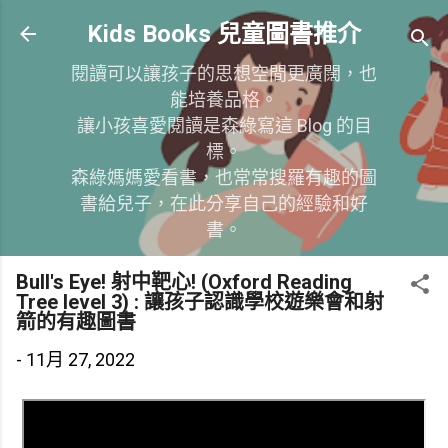
跳到主要內容
Kids Books 兒童圖書推介
閱讀可以讓孩子的思想空間更廣闊，也
能培養品格。
讓小孩喜愛閱讀是森綠寫這 Blog 的目
標。
森綠媽媽愛看書，也常常搜羅有趣的圖
書給兒子，在此分享自己的經驗和好
書。
Bull's Eye! 射中靶心! (Oxford Reading
Tree level 3) : 讓孩子認識學校遊樂會和射
箭的有趣圖書
-
11月 27, 2022