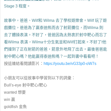
Stage 3 程度。
故事中，爸爸、Wilf和 Wilma 去了學校遊樂會。Wilf 玩了遊
戲攤位，爸爸為了贏泰迪熊而去了射箭攤位，而Wilma 則
去了體操表演。不好了，爸爸因為太熱衷於射中靶心而忘了
看Wilma 表演，Wilma十分生氣並和Wilf打起來。不好了!他
們撞到了正在射箭的爸爸，箭意外地飛了出去。最後爸爸能
射中靶心嗎？他能贏得泰迪熊嗎？一起到書中看看吧！
按這連結看閱讀影片：
https://youtu.be/vG33p0-oW7s
小朋友可以從故事中學習到以下的詞彙：
Bull's-eye 射中靶心/靶心
wanted 想要
win 贏
goldfish 金魚