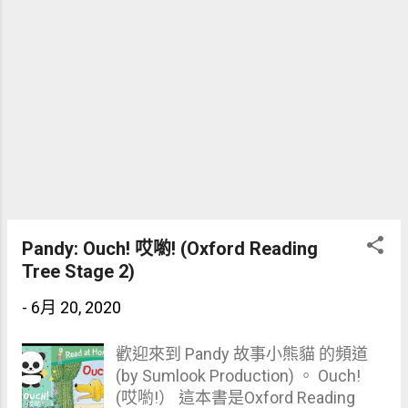
snowmobile 機動雪橇／雪地車 (可在
Dictationmate 這連結，練習閱讀或默
出以上詞彙：
https://dictationmate.sumlook.com/
vocabulary/VkDuv78yLKmaRk9p6kD
d ) 森綠媽媽很喜歡 Oxford Reading
Tree 系列，雖然故事短，但有趣，有
情節，而且用重覆性句子讓小朋友容
易學到英語。小朋友由初級讀到高級
的話，有助英語學習，森綠的兩個兒
子也是從小閱讀這個系列。 關於
Pandy: Ouch! 哎喲! (Oxford Reading
Pandy 故事小熊貓 ，森綠媽媽曾遇到
Tree Stage 2)
一些小朋友很想學習英語，但可惜家
中沒有人可輔助，因此開了這頻道，
-
6月 20, 2020
每星期讀一本兒童英語故事。希望
Pandy 故事小熊貓 可以幫助小朋友學
歡迎來到 Pandy 故事小熊貓 的頻道
習英語和享受閱讀樂趣。 有興趣可到
(by Sumlook Production) 。 Ouch!
YOUTUBE 訂閱我們的頻道
(哎喲!） 這本書是Oxford Reading