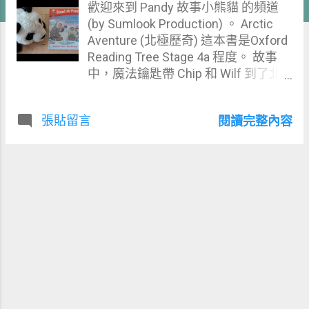
歡迎來到 Pandy 故事小熊貓 的頻道
(by Sumlook Production) 。 Arctic
Aventure (北極歷奇) 這本書是Oxford
Reading Tree Stage 4a 程度。 故事
中，魔法鑰匙帶 Chip 和 Wilf 到了北
極，他們在北極遇上了一個女孩
Oona ，並看到了很多關於北極的事
張貼留言
閱讀完整內容
物和幫助迷失了的北極熊。小孩可以
透過這故事認識到北極的事物。家長
也可以和孩子討論氣候暖化，讓小孩
認識怎樣保護地球。 小朋友在這故事
可以學習到關於 在北極的事物 的詞
彙： 1. Arctic 北極 2. adventure 歷奇
／歷險 3. magic 魔法／魔術 4. key 鑰
匙 5. glow 發光 6. freezing 刺骨的寒
冷 7. snow 雪 8. ice 冰 9. Eskimo 愛斯
基摩人 10. ice auger 冰鑽 11. snow
shoes 雪鞋 12. polar bear 北極熊 13.
cub 幼崽／幼獸 14. sled 雪橇 15.