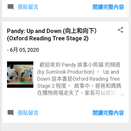
這故事，和小孩談討什麼是英雄，和
子也是從小閱讀這個系列。 關於
張貼留言
閱讀完整內容
在日常中可以怎樣幫助別人。 小朋友
Pandy 故事小熊貓 ，森綠媽媽曾遇到
在這故事可以學習到關於 火，消防員
一些小朋友很想學習英語，但可惜家
和英雄 的詞彙： 1. hero 英雄 2. fire
中沒有人可輔助，因此開了這頻道，
火 3. fire engine 消防車 4. everyone
Pandy: Up and Down (向上和向下）
每星期讀一本兒童英語故事。希望
每個人 5. fireman 消防員 6. barn 穀倉
(Oxford Reading Tree Stage 2)
Pandy 故事小熊貓 可以幫助小朋友學
7. little 小 8. dog 狗 9. bark 吠叫 10.
習英語和享受閱讀樂趣。 有興趣可到
-
6月 05, 2020
jump 跳 11. window 窗戶 12. puppy
YOUTUBE 訂閱我們的頻道
幼犬 13. rescue 拯救／營救 (可在
https://www.youtube.com/user/Sum
Dictationmate 這連結，練習閱讀或默
歡迎來到 Pandy 故事小熊貓 的頻道
look 。謝謝。 如想得知森綠媽媽最新
出以上詞彙：
(by Sumlook Production) 。 Up and
的童書推介，請到可以到以下的臉書
https://dictationmate.sumlook.com/
Down 這本書是Oxford Reading Tree
link和like😊😊
vocabulary/jzuMLtxTzb345mo0xuVz
Stage 2 程度。 故事中，爸爸和媽媽
https://m.facebook.com/SumlookKid
) 森綠媽媽很喜歡 Oxford Reading
在購物商場走失了，家長可以透過這
sBooks/ 我也有寫blog 分享育兒心
Tree 系列，雖然故事短，但有趣，有
故事，和小孩談討如大家在某些地方
得，有興趣請到此網址
情節，而且用重覆性句子讓小朋友容
走失時的應對方法，例如：約定在某
http://bb.sumlook.com
張貼留言
閱讀完整內容
易學到英語。小朋友由初級讀到高級
地方等，或教小朋友怎樣尋求幫助。
的話，有助英語學習，森綠的兩個兒
森綠媽媽每次到外面時，都會和孩子
子也是從小閱讀這個系列。 關於
們說好走失後相會的地方和教他們怎