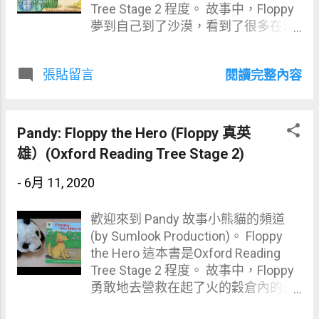
https://www.youtube.com/user/Sum
Tree Stage 2 程度。 故事中，Floppy
look 。謝謝。 如想得知森綠媽媽最新
夢到自己到了沙漠，看到了很多在沙
的童書推介，請到可以到以下的臉書
漠生活的動物和沙塵暴。小孩可以透
link和like😊😊
過這故事認識到在沙漠的事物。 小朋
https://m.facebook.com/SumlookKid
張貼留言
閱讀完整內容
友在這故事可以學習到關於 在沙漠的
sBooks/ 我也有寫blog 分享育兒心
事物 的詞彙： dream 夢／夢見
得，有...
desert 沙漠 cactus 仙人掌 hot 熱／
炎熱 sand 沙子 snake 蛇 scorpion 蝎
Pandy: Floppy the Hero (Floppy 真英
子 horse 馬 vulture 禿鷹 sandstorm
雄）(Oxford Reading Tree Stage 2)
沙塵暴 quick 快 wind 風 faster 更快
(可在 Dictationmate 這連結，練習閱
-
6月 11, 2020
讀或默出以上詞彙：
https://dictationmate.sumlook.com/
歡迎來到 Pandy 故事小熊貓的頻道
vocabulary/wZNb0EBGkbyneYLqO62
(by Sumlook Production)。 Floppy
X ) 森綠媽媽很喜歡 Oxford Reading
the Hero 這本書是Oxford Reading
Tree 系列，雖然故事短，但有趣，有
Tree Stage 2 程度。 故事中，Floppy
情節，而且用重覆性句子讓小朋友容
勇敢地去營救在起了火的穀倉內的幼
易學到英語。小朋友由初級讀到高級
犬，後來更得了讚許。家長可以透過
的話，有助英語學習，森綠的兩個兒