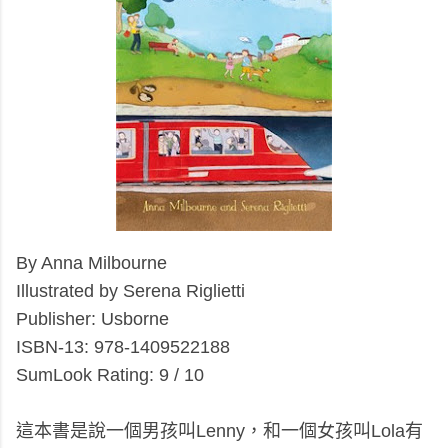
By Anna Milbourne
Illustrated by Serena Riglietti
Publisher: Usborne
ISBN-13:
978-1409522188
SumLook Rating: 9 / 10
這本書是說一個男孩叫Lenny，和一個女孩叫Lola有