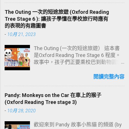
幫忙。不好了! 來了有一場暴風雨，那
The Outing 一次的短途旅遊 (Oxford Reading
場暴風雨把樹吹倒了! 樹屋也塌了!
Tree Stage 6 ): 讓孩子學懂在學校旅行時應有
Floppy 不停地吠叫，原來牠發現了一個
的表現的有趣圖書
裝有鑰匙的盒子，那鑰匙是用來開啟什
麼呢? 它會有什麼魔法嗎? 一起到書中看
-
10月 21, 2023
看吧！ 按這連結看閱讀影片：
https://youtu.be/0JJ2mT2U8Eo 小朋友
The Outing (一次的短途旅遊） 這本書
在這故事可以學習到的詞彙： Storm 暴
是Oxford Reading Tree Stage 6 程度。
風雨 tree house 樹屋 mess 混亂
故事中，孩子們正要乘校巴到動物園旅
mended 修補 roof 屋頂 rainy 下雨的
行。孩子們很是興奮，他們在巴士大聲
windy 有風的 time 時間 barked 吠叫
說話，Mrs May 不斷提醒他們不要大
閱讀完整內容
key 鑰匙 (可在 Dictationmate 默書好幫
喊。巴士在路上停下讓孩子們上洗手間
手 這連結，練習閱讀或默出以上詞彙：
和買小吃。最後他們到了動物園，但天
Pandy: Monkeys on the Car 在車上的猴子
https://dictationmate.sumlook.com/vo
開始下雨，孩子們都等到很厭倦。後來
(Oxford Reading Tree stage 3)
cabulary/hpzvJhKRnh9iucIoSW5A ) 有
Nadim 提議到博物館去，孩子們都很開
興趣可 訂閱我們的頻道 YouTube:
心。 孩子們在博物館見到不同的恐龍，
-
10月 28, 2020
https://www.youtube.com/user/Sumlo
也參加了工作坊，也去了禮品店，
ok Instagram IG:
Nadim 買了一盒恐龍模型。Chip 邀請
歡迎來到 Pandy 故事小熊貓 的頻道 (by