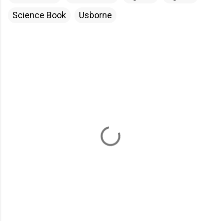
Science Book
Usborne
留
言