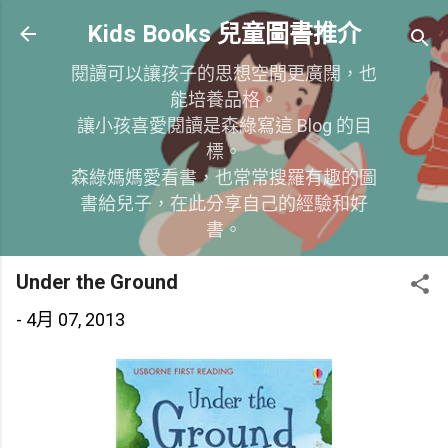
跳到主要內容
Kids Books 兒童圖書推介
閱讀可以讓孩子的思想空間更廣闊，也
能培養品格。
讓小孩喜愛閱讀是森綠寫這 Blog 的目
標。
森綠媽媽愛看書，也常常搜羅有趣的圖
書給兒子，在此分享自己的經驗和好
書。
Under the Ground
-
4月 07, 2013